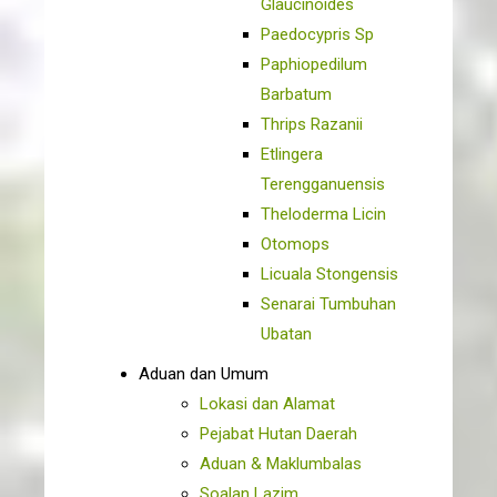
Glaucinoides
Paedocypris Sp
Paphiopedilum
Barbatum
Thrips Razanii
Etlingera
Terengganuensis
Theloderma Licin
Otomops
Licuala Stongensis
Senarai Tumbuhan
Ubatan
Aduan dan Umum
Lokasi dan Alamat
Pejabat Hutan Daerah
Aduan & Maklumbalas
Soalan Lazim