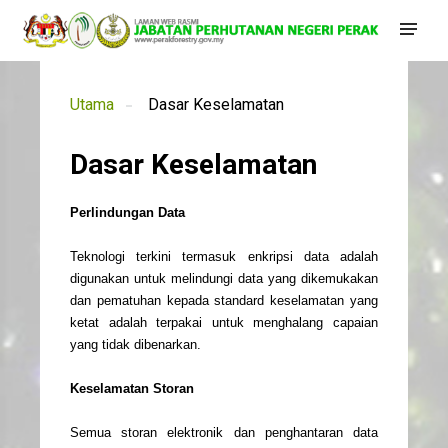
Utama
Dasar Keselamatan
Dasar Keselamatan
Perlindungan Data
Teknologi terkini termasuk enkripsi data adalah
digunakan untuk melindungi data yang dikemukakan
dan pematuhan kepada standard keselamatan yang
ketat adalah terpakai untuk menghalang capaian
yang tidak dibenarkan.
Keselamatan Storan
Semua storan elektronik dan penghantaran data