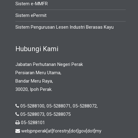
Sistem e-MMFR
Sistem ePermit
Sistem Pengurusan Lesen Industri Berasas Kayu
Hubungi Kami
Jabatan Perhutanan Negeri Perak
Persiaran Meru Utama,
Bandar Meru Raya,
30020, Ipoh Perak.
05-5288100, 05-5288071, 05-5288072,
05-5288073, 05-5288075
05-5288101
webjpnperak[at]forestry[dot]gov[dot]my