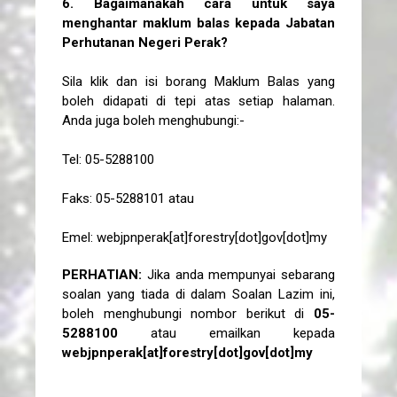
6. Bagaimanakah cara untuk saya
menghantar maklum balas kepada Jabatan
Perhutanan Negeri Perak?
Sila klik dan isi borang Maklum Balas yang
boleh didapati di tepi atas setiap halaman.
Anda juga boleh menghubungi:-
Tel: 05-5288100
Faks: 05-5288101 atau
Emel:
webjpnperak[at]forestry[dot]gov[dot]my
PERHATIAN:
Jika anda mempunyai sebarang
soalan yang tiada di dalam Soalan Lazim ini,
boleh menghubungi nombor berikut di
05-
5288100
atau emailkan kepada
webjpnperak[at]forestry[dot]gov[dot]my