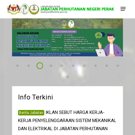
Pelantikan Pengarah Perhutanan Semenanjung Malaysia B
Selamat datang ke portal JPNPk
Banner Aduan 09052025
Dasar Kualiti
Banner MS ISO
sijil MC&I
banner skop MC&I
bannerISO2021
KomitedMCN
komite
banner integriti
Info Terkini
IKLAN SEBUT HARGA KERJA-
Berita Jabatan
KERJA PENYELENGGARAAN SISTEM MEKANIKAL
DAN ELEKTRIKAL DI JABATAN PERHUTANAN