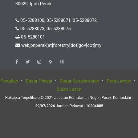
30020, Ipoh Perak.
05-5288100, 05-5288071, 05-5288072,
05-5288073, 05-5288075
05-5288101
webjpnperak[at]forestry[dot]gov[dot]my
Penafian
•
Dasar Privasi
•
Dasar Keselamatan
•
Peta Laman
•
Solan Lazim
Hakcipta Terpelihara © 2021 Jabatan Perhutanan Negeri Perak. Kemaskini :
29/07/2026
Jumlah Pelawat :
10304085