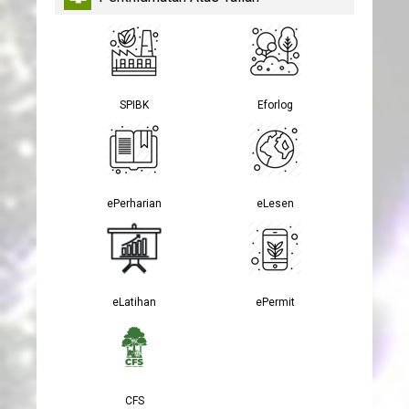
SPIBK
Eforlog
ePerharian
eLesen
eLatihan
ePermit
CFS