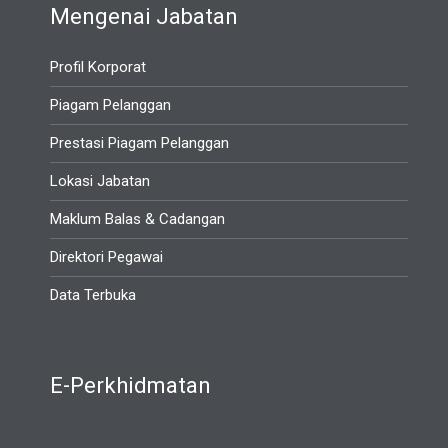
Mengenai Jabatan
Profil Korporat
Piagam Pelanggan
Prestasi Piagam Pelanggan
Lokasi Jabatan
Maklum Balas & Cadangan
Direktori Pegawai
Data Terbuka
E-Perkhidmatan