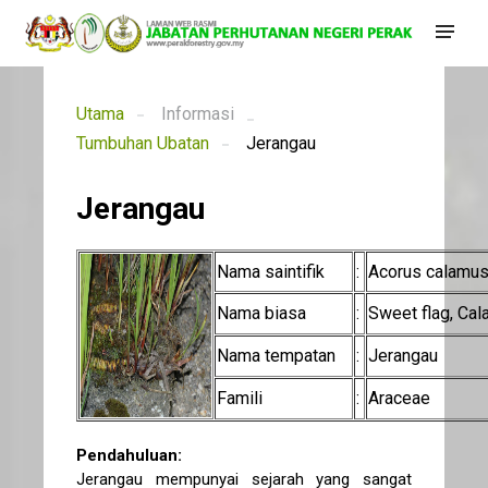
Utama
Informasi
Tumbuhan Ubatan
Jerangau
Jerangau
Nama saintifik
:
Acorus calamus
Nama biasa
:
Sweet flag, Cal
Nama tempatan
:
Jerangau
Famili
:
Araceae
Pendahuluan:
Jerangau mempunyai sejarah yang sangat