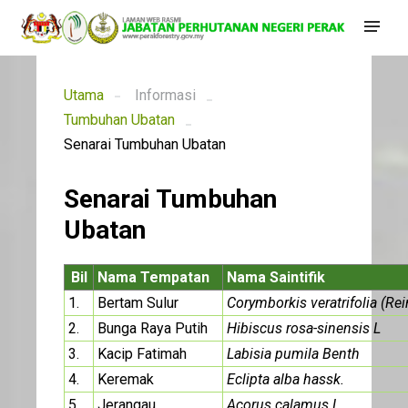
Utama
Informasi
Tumbuhan Ubatan
Senarai Tumbuhan Ubatan
Senarai Tumbuhan
Ubatan
Bil
Nama Tempatan
Nama Saintifik
1.
Bertam Sulur
Corymborkis veratrifolia (Re
2.
Bunga Raya Putih
Hibiscus rosa-sinensis L
3.
Kacip Fatimah
Labisia pumila Benth
4.
Keremak
Eclipta alba hassk.
5.
Jerangau
Acorus calamus L.