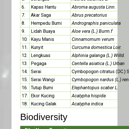
6.
Kapas Hantu
Abroma augusta Linn.
7.
Akar Saga
Abrus precatorius
8.
Hempedu Bumi
Andrographis paniculata
9.
Lidah Buaya
Aloe vera (L.) Burm.f
10.
Kayu Manis
Cinnamomum verum
11.
Kunyit
Curcuma domestica Loir.
12.
Lengkuas
Alphinia galanga (L.) Willd.
13.
Pegaga
Centella asiatica (L.) Urban
14.
Serai
Cymbopogon citratus (DC.) S
15.
Serai Wangi
Cymbopogon nardus (L.) ren
16.
Tutup Bumi
Elephantopus scaber L.
17.
Ekor Kucing
Acalypha hispida
18.
Kucing Galak
Acalypha indica
Biodiversity