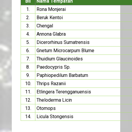
Bil
Nama Tempatan
1.
Rona Monjerai
2.
Beruk Kentoi
3.
Chengal
4.
Annona Glabra
5.
Dicerorhinus Sumatrensis
6.
Gnetum Microcarpum Blume
7.
Thuidium Glaucinoides
8.
Paedocypris Sp.
9.
Paphiopedilum Barbatum
10.
Thrips Razanii
11.
Etlingera Terengganuensis
12.
Theloderma Licin
13.
Otomops
14.
Licula Stongensis