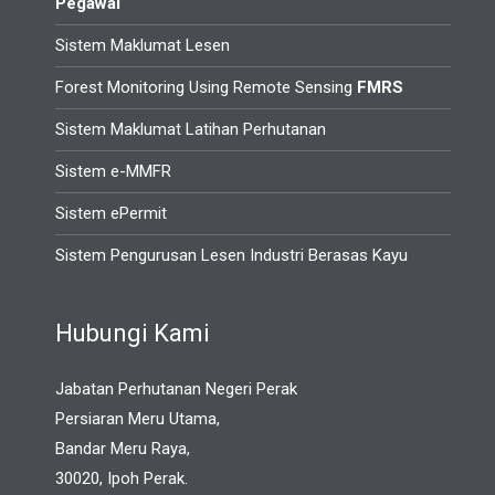
Pegawai
Sistem Maklumat Lesen
Forest Monitoring Using Remote Sensing
FMRS
Sistem Maklumat Latihan Perhutanan
Sistem e-MMFR
Sistem ePermit
Sistem Pengurusan Lesen Industri Berasas Kayu
Hubungi Kami
Jabatan Perhutanan Negeri Perak
Persiaran Meru Utama,
Bandar Meru Raya,
30020, Ipoh Perak.