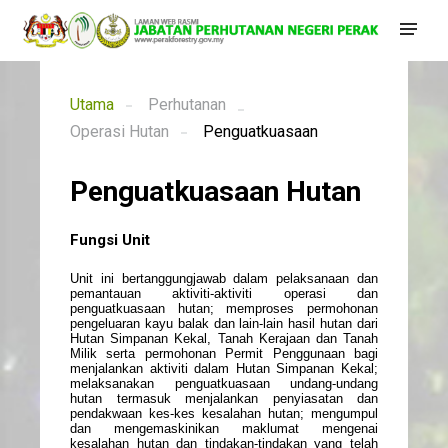
Utama
Perhutanan
Operasi Hutan
Penguatkuasaan
Penguatkuasaan Hutan
Fungsi Unit
Unit ini bertanggungjawab dalam pelaksanaan dan
pemantauan aktiviti-aktiviti operasi dan
penguatkuasaan hutan; memproses permohonan
pengeluaran kayu balak dan lain-lain hasil hutan dari
Hutan Simpanan Kekal, Tanah Kerajaan dan Tanah
Milik serta permohonan Permit Penggunaan bagi
menjalankan aktiviti dalam Hutan Simpanan Kekal;
melaksanakan penguatkuasaan undang-undang
hutan termasuk menjalankan penyiasatan dan
pendakwaan kes-kes kesalahan hutan; mengumpul
dan mengemaskinikan maklumat mengenai
kesalahan hutan dan tindakan-tindakan yang telah