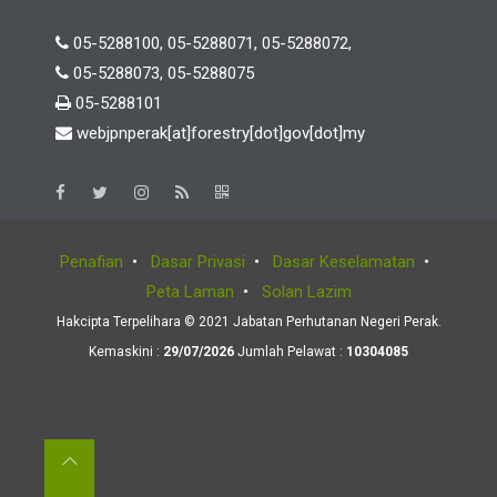
05-5288100, 05-5288071, 05-5288072,
05-5288073, 05-5288075
05-5288101
webjpnperak[at]forestry[dot]gov[dot]my
Penafian
•
Dasar Privasi
•
Dasar Keselamatan
•
Peta Laman
•
Solan Lazim
Hakcipta Terpelihara © 2021 Jabatan Perhutanan Negeri Perak.
Kemaskini :
29/07/2026
Jumlah Pelawat :
10304085