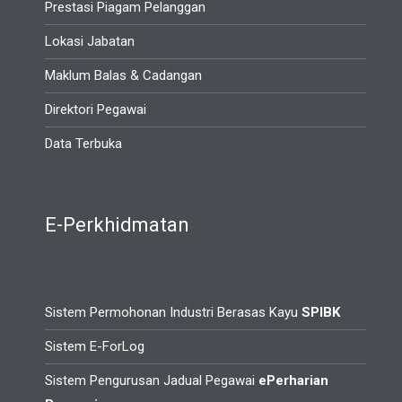
Prestasi Piagam Pelanggan
Lokasi Jabatan
Maklum Balas & Cadangan
Direktori Pegawai
Data Terbuka
E-Perkhidmatan
Sistem Permohonan Industri Berasas Kayu
SPIBK
Sistem E-ForLog
Sistem Pengurusan Jadual Pegawai
ePerharian