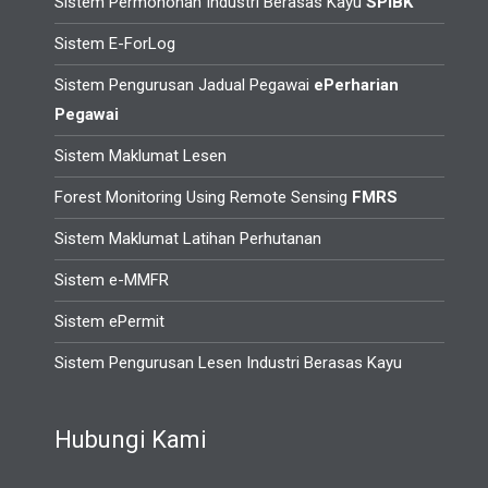
Sistem Permohonan Industri Berasas Kayu
SPIBK
Sistem E-ForLog
Sistem Pengurusan Jadual Pegawai
ePerharian
Pegawai
Sistem Maklumat Lesen
Forest Monitoring Using Remote Sensing
FMRS
Sistem Maklumat Latihan Perhutanan
Sistem e-MMFR
Sistem ePermit
Sistem Pengurusan Lesen Industri Berasas Kayu
Hubungi Kami