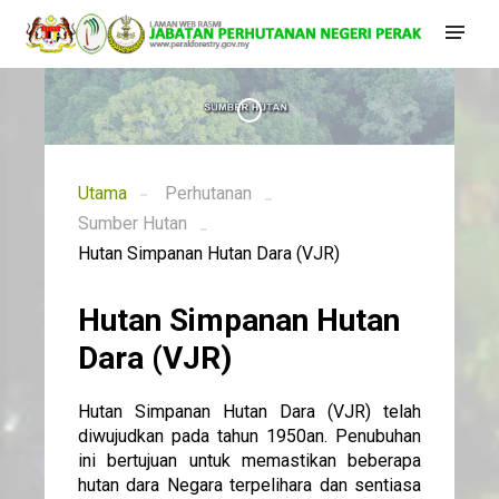
banner-sumber-hutan
Utama
Perhutanan
Sumber Hutan
Hutan Simpanan Hutan Dara (VJR)
Hutan Simpanan Hutan
Dara (VJR)
Hutan Simpanan Hutan Dara (VJR) telah
diwujudkan pada tahun 1950an. Penubuhan
ini bertujuan untuk memastikan beberapa
hutan dara Negara terpelihara dan sentiasa