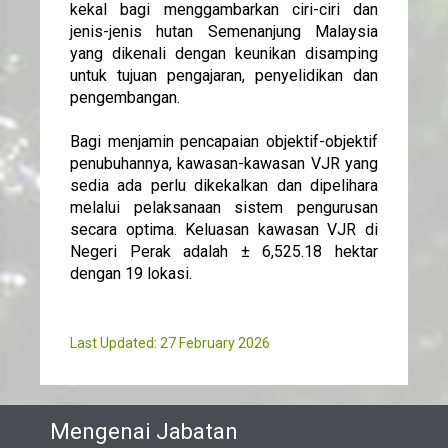
kekal bagi menggambarkan ciri-ciri dan
jenis-jenis hutan Semenanjung Malaysia
yang dikenali dengan keunikan disamping
untuk tujuan pengajaran, penyelidikan dan
pengembangan.
Bagi menjamin pencapaian objektif-objektif
penubuhannya, kawasan-kawasan VJR yang
sedia ada perlu dikekalkan dan dipelihara
melalui pelaksanaan sistem pengurusan
secara optima. Keluasan kawasan VJR di
Negeri Perak adalah ± 6,525.18 hektar
dengan 19 lokasi.
Last Updated: 27 February 2026
Mengenai Jabatan