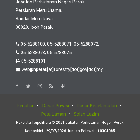
Jabatan Perhutanan Negeri Perak
Persiaran Meru Utama,
Bandar Meru Raya,
30020, Ipoh Perak.
05-5288100, 05-5288071, 05-5288072,
05-5288073, 05-5288075
05-5288101
webjpnperak[at]forestry[dot]gov[dot]my
Penafian
•
Dasar Privasi
•
Dasar Keselamatan
•
Peta Laman
•
Solan Lazim
Hakcipta Terpelihara © 2021 Jabatan Perhutanan Negeri Perak.
Kemaskini :
29/07/2026
Jumlah Pelawat :
10304085