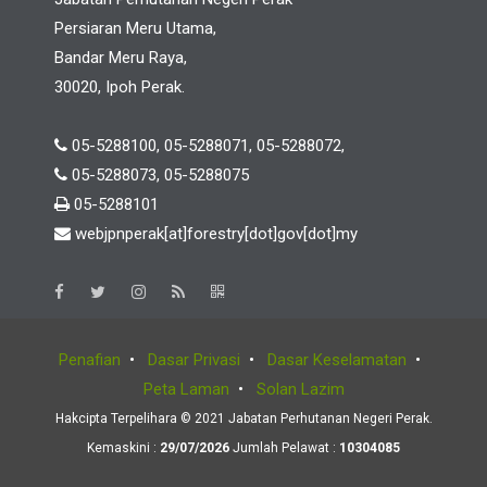
Persiaran Meru Utama,
Bandar Meru Raya,
30020, Ipoh Perak.
05-5288100, 05-5288071, 05-5288072,
05-5288073, 05-5288075
05-5288101
webjpnperak[at]forestry[dot]gov[dot]my
Penafian
•
Dasar Privasi
•
Dasar Keselamatan
•
Peta Laman
•
Solan Lazim
Hakcipta Terpelihara © 2021 Jabatan Perhutanan Negeri Perak.
Kemaskini :
29/07/2026
Jumlah Pelawat :
10304085