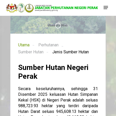
banner-sumber-hutan
Utama
Perhutanan
Sumber Hutan
Jenis Sumber Hutan
Sumber Hutan Negeri
Perak
Secara keseluruhannya, sehingga 31
Disember 2025 keluasan Hutan Simpanan
Kekal (HSK) di Negeri Perak adalah seluas
988,723.93 hektar yang terdiri daripada
Hutan Darat seluas 945,608.13 hektar dan