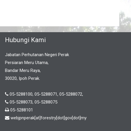
Hubungi Kami
Jabatan Perhutanan Negeri Perak
Persiaran Meru Utama,
Bandar Meru Raya,
30020, Ipoh Perak.
05-5288100, 05-5288071, 05-5288072,
05-5288073, 05-5288075
05-5288101
webjpnperak[at]forestry[dot]gov[dot]my