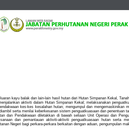
ma
Perhutanan
Operasi Hutan
Penguatkuasaan
nguatkuasaan Hutan
si Unit
ini bertanggungjawab dalam pelaksanaan dan pemantauan aktiviti-aktiv
luaran kayu balak dan lain-lain hasil hutan dari Hutan Simpanan Kekal, Tan
menjalankan aktiviti dalam Hutan Simpanan Kekal; melaksanakan penguatk
endakwaan kes-kes kesalahan hutan; mengumpul dan mengemaskinikan ma
 diambil serta menilai keberkesanan sistem penguatkuasaan dan penentuan ta
tan dan Pendakwaan diletakkan di bawah seliaan Unit Operasi dan Peng
ksanaan dan pemantauan aktiviti-aktiviti penguatkuasaan hutan serta 
tanan Negeri bagi perkara-perkara berkaitan dengan aduan, pengumpulan ma