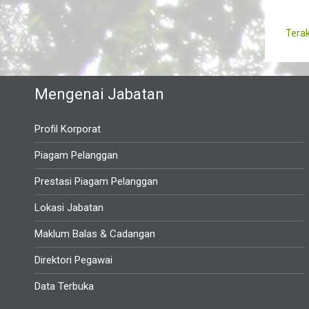
Terak
Mengenai Jabatan
Profil Korporat
Piagam Pelanggan
Prestasi Piagam Pelanggan
Lokasi Jabatan
Maklum Balas & Cadangan
Direktori Pegawai
Data Terbuka