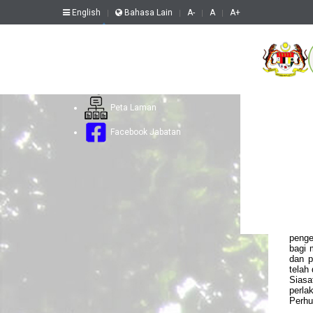
English
Bahasa Lain
A-
A
A+
Aduan Web
Soalan Lazim
Hubungi Kami
Peta Laman
Uta
Facebook Jabatan
Pe
Fung
Unit 
penge
bagi 
dan p
telah
Siasa
perla
Perhu