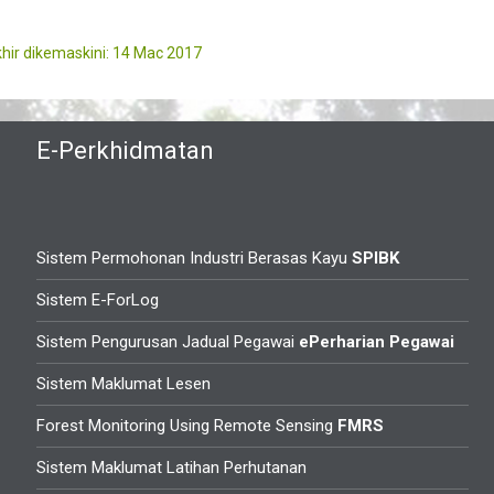
hir dikemaskini: 14 Mac 2017
E-Perkhidmatan
Sistem Permohonan Industri Berasas Kayu
SPIBK
Sistem E-ForLog
Sistem Pengurusan Jadual Pegawai
ePerharian Pegawai
Sistem Maklumat Lesen
Forest Monitoring Using Remote Sensing
FMRS
Sistem Maklumat Latihan Perhutanan