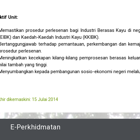
tif Unit:
Memastikan prosedur perlesenan bagi Industri Berasas Kayu di ne
(EIBK) dan Kaedah-Kaedah Industri Kayu (KKIBK).
Bertanggungjawab terhadap pemantauan, perkembangan dan kemajua
prosedur perlesenan.
Meningkatkan kecekapan kilang-kilang pemprosesan berasas keluara
nilai tambah yang tinggi.
Menyumbangkan kepada pembangunan sosio-ekonomi negeri melalui p
hir dikemaskini: 15 Julai 2014
E-Perkhidmatan