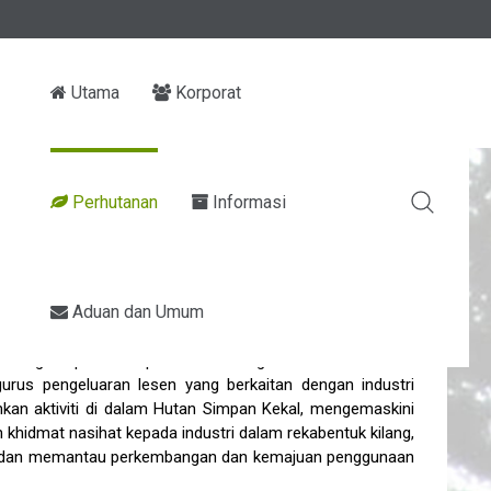
Utama
Korporat
sahasilan
Perhutanan
Informasi
Aduan dan Umum
mengikut prosedur perlesenan dengan Enakmen Industri
rus pengeluaran lesen yang berkaitan dengan industri
kan aktiviti di dalam Hutan Simpan Kekal, mengemaskini
khidmat nasihat kepada industri dalam rekabentuk kilang,
ian dan memantau perkembangan dan kemajuan penggunaan