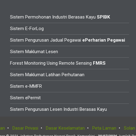
Sistem Permohonan Industri Berasas Kayu
SPIBK
Sistem E-ForLog
Sistem Pengurusan Jadual Pegawai
ePerharian Pegawai
Sistem Maklumat Lesen
Forest Monitoring Using Remote Sensing
FMRS
Sistem Maklumat Latihan Perhutanan
Sistem e-MMFR
Sistem ePermit
Sistem Pengurusan Lesen Industri Berasas Kayu
ian
•
Dasar Privasi
•
Dasar Keselamatan
•
Peta Laman
•
Solan