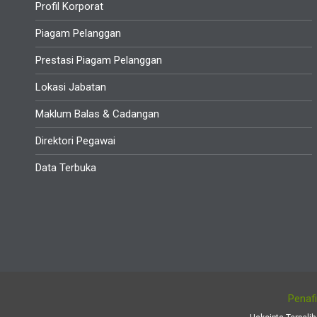
Profil Korporat
Piagam Pelanggan
Prestasi Piagam Pelanggan
Lokasi Jabatan
Maklum Balas & Cadangan
Direktori Pegawai
Data Terbuka
Penaf