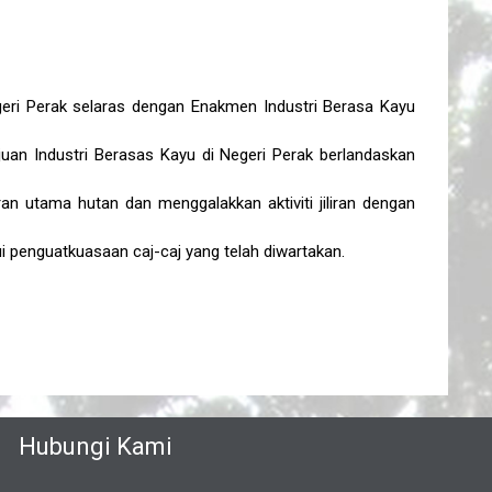
geri Perak selaras dengan Enakmen Industri Berasa Kayu
n Industri Berasas Kayu di Negeri Perak berlandaskan
n utama hutan dan menggalakkan aktiviti jiliran dengan
enguatkuasaan caj-caj yang telah diwartakan.
Hubungi Kami