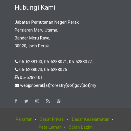
Hubungi Kami
Jabatan Perhutanan Negeri Perak
Persiaran Meru Utama,
Bandar Meru Raya,
30020, Ipoh Perak.
05-5288100, 05-5288071, 05-5288072,
05-5288073, 05-5288075
05-5288101
webjpnperak[at]forestry[dot]gov[dot]my
Penafian
•
Dasar Privasi
•
Dasar Keselamatan
•
Peta Laman
•
Solan Lazim