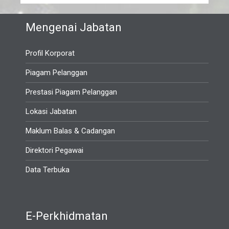
Mengenai Jabatan
Profil Korporat
Piagam Pelanggan
Prestasi Piagam Pelanggan
Lokasi Jabatan
Maklum Balas & Cadangan
Direktori Pegawai
Data Terbuka
E-Perkhidmatan