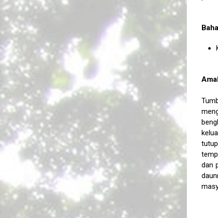
Baha
Amal
Tumb
meng
bengk
kelu
tutu
temp
dan 
daun
masy