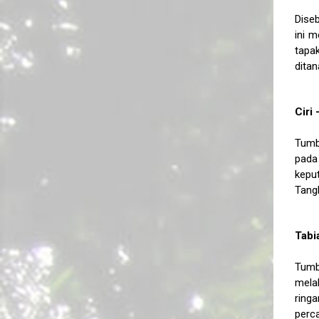
Dise
ini 
tapa
ditan
Ciri
Tumb
pada
kepu
Tang
Tabi
Tumbu
melal
ring
perc