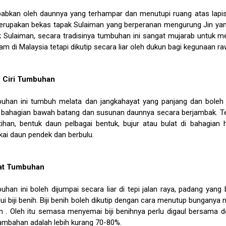
babkan oleh daunnya yang terhampar dan menutupi ruang atas lap
merupakan bekas tapak Sulaiman yang berperanan mengurung Jin yan
k Sulaiman, secara tradisinya tumbuhan ini sangat mujarab untuk me
am di Malaysia tetapi dikutip secara liar oleh dukun bagi kegunaan r
 - Ciri Tumbuhan
uhan ini tumbuh melata dan jangkahayat yang panjang dan bole
 bahagian bawah batang dan susunan daunnya secara berjambak. Tep
tihan, bentuk daun pelbagai bentuk, bujur atau bulat di bahagia
kai daun pendek dan berbulu.
at Tumbuhan
han ini boleh dijumpai secara liar di tepi jalan raya, padang yang
ui biji benih. Biji benih boleh dikutip dengan cara menutup bunganya
an . Oleh itu semasa menyemai biji benihnya perlu digaul bersama 
ambahan adalah lebih kurang 70-80%.