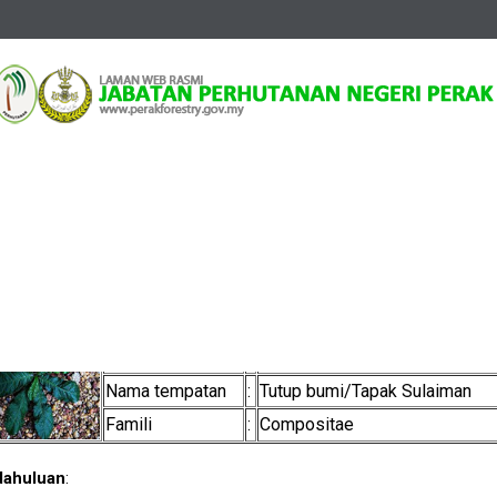
ma
Informasi
Tumbuhan Ubatan
Tutup Bumi
tup Bumi
Nama saintifik
:
Elephantopus scaber L.
Nama biasa
:
Elephant's foot/Solomon's sea
Nama tempatan
:
Tutup bumi/Tapak Sulaiman
Famili
:
Compositae
ahuluan
: