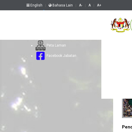
English
Bahasa Lain
A-
A
A+
Aduan Web
Soalan Lazim
Hubungi Kami
Peta Laman
Uta
Facebook Jabatan
Tu
Pend