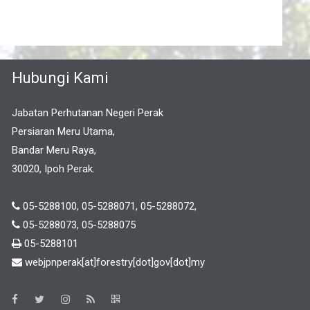
Hubungi Kami
Jabatan Perhutanan Negeri Perak
Persiaran Meru Utama,
Bandar Meru Raya,
30020, Ipoh Perak.
05-5288100, 05-5288071, 05-5288072,
05-5288073, 05-5288075
05-5288101
webjpnperak[at]forestry[dot]gov[dot]my