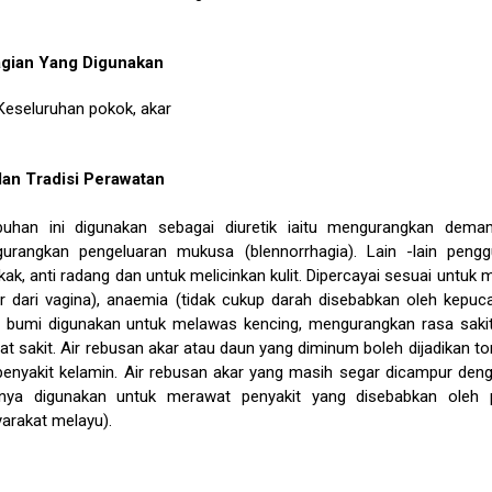
gian Yang Digunakan
Keseluruhan pokok, akar
an Tradisi Perawatan
uhan ini digunakan sebagai diuretik iaitu mengurangkan dem
urangkan pengeluaran mukusa (blennorrhagia). Lain -lain pengg
ak, anti radang dan untuk melicinkan kulit. Dipercayai sesuai untu
ar dari vagina), anaemia (tidak cukup darah disebabkan oleh kepuc
p bumi digunakan untuk melawas kencing, mengurangkan rasa saki
at sakit. Air rebusan akar atau daun yang diminum boleh dijadikan 
penyakit kelamin. Air rebusan akar yang masih segar dicampur de
nya digunakan untuk merawat penyakit yang disebabkan oleh 
arakat melayu).