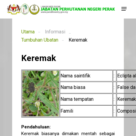
Utama
Informasi
Tumbuhan Ubatan
Keremak
Keremak
Nama saintifik
:
Eclipta a
Nama biasa
:
False da
Nama tempatan
:
Keremak
Famili
:
Composi
Pendahuluan:
Keremak biasanya dimakan mentah sebagai