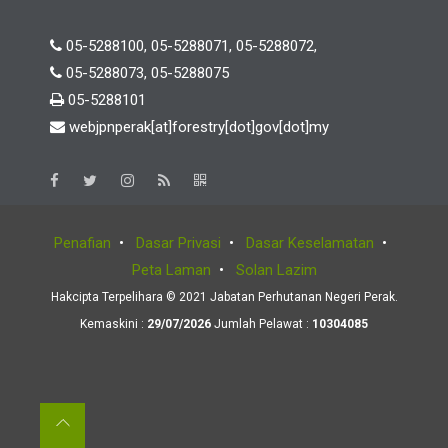
05-5288100, 05-5288071, 05-5288072,
05-5288073, 05-5288075
05-5288101
webjpnperak[at]forestry[dot]gov[dot]my
Penafian
•
Dasar Privasi
•
Dasar Keselamatan
•
Peta Laman
•
Solan Lazim
Hakcipta Terpelihara © 2021 Jabatan Perhutanan Negeri Perak.
Kemaskini :
29/07/2026
Jumlah Pelawat :
10304085