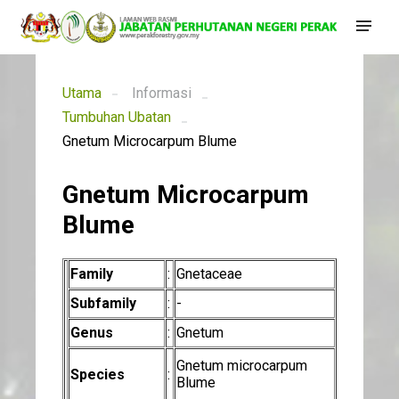
Utama
Informasi
Tumbuhan Ubatan
Gnetum Microcarpum Blume
Gnetum Microcarpum
Blume
Family
:
Gnetaceae
Subfamily
:
-
Genus
:
Gnetum
Gnetum microcarpum
Species
:
Blume