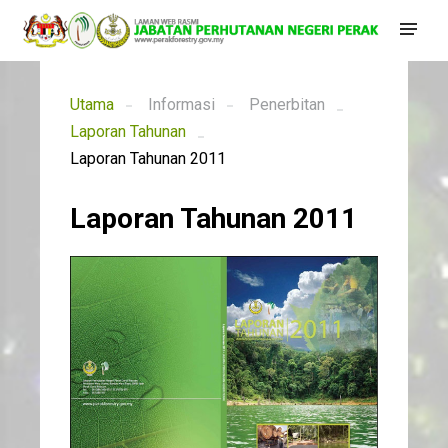
Utama
Informasi
Penerbitan
Laporan Tahunan
Laporan Tahunan 2011
Laporan Tahunan 2011