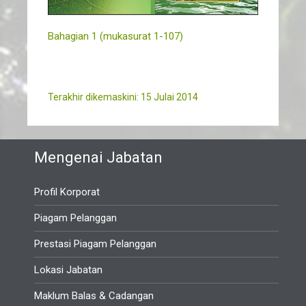
Bahagian 1 (mukasurat 1-107)
Terakhir dikemaskini: 15 Julai 2014
Mengenai Jabatan
Profil Korporat
Piagam Pelanggan
Prestasi Piagam Pelanggan
Lokasi Jabatan
Maklum Balas & Cadangan