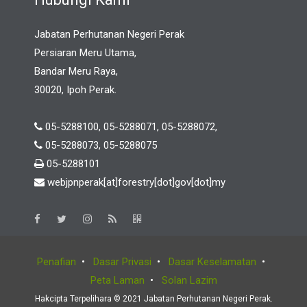
Jabatan Perhutanan Negeri Perak
Persiaran Meru Utama,
Bandar Meru Raya,
30020, Ipoh Perak.
05-5288100, 05-5288071, 05-5288072,
05-5288073, 05-5288075
05-5288101
webjpnperak[at]forestry[dot]gov[dot]my
Penafian
•
Dasar Privasi
•
Dasar Keselamatan
•
Peta Laman
•
Solan Lazim
Hakcipta Terpelihara © 2021 Jabatan Perhutanan Negeri Perak.