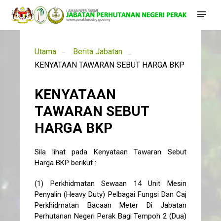
Utama
Berita Jabatan
KENYATAAN TAWARAN SEBUT HARGA BKP
KENYATAAN
TAWARAN SEBUT
HARGA BKP
Sila lihat pada Kenyataan Tawaran Sebut
Harga BKP berikut :
(1) Perkhidmatan Sewaan 14 Unit Mesin
Penyalin (Heavy Duty) Pelbagai Fungsi Dan Caj
Perkhidmatan Bacaan Meter Di Jabatan
Perhutanan Negeri Perak Bagi Tempoh 2 (Dua)