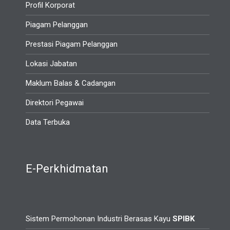
Profil Korporat
Piagam Pelanggan
Prestasi Piagam Pelanggan
Lokasi Jabatan
Maklum Balas & Cadangan
Direktori Pegawai
Data Terbuka
E-Perkhidmatan
Sistem Permohonan Industri Berasas Kayu
SPIBK