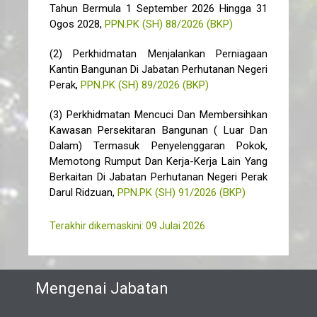
Tahun Bermula 1 September 2026 Hingga 31
Ogos 2028,
PPN.PK (SH) 88/2026 (BKP)
(2) Perkhidmatan Menjalankan Perniagaan
Kantin Bangunan Di Jabatan Perhutanan Negeri
Perak,
PPN.PK (SH) 89/2026 (BKP)
(3) Perkhidmatan Mencuci Dan Membersihkan
Kawasan Persekitaran Bangunan ( Luar Dan
Dalam) Termasuk Penyelenggaran Pokok,
Memotong Rumput Dan Kerja-Kerja Lain Yang
Berkaitan Di Jabatan Perhutanan Negeri Perak
Darul Ridzuan,
PPN.PK (SH) 91/2026 (BKP)
Terakhir dikemaskini: 09 Julai 2026
Mengenai Jabatan