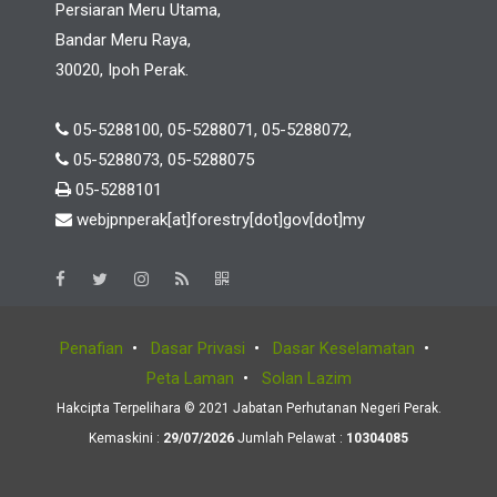
Persiaran Meru Utama,
Bandar Meru Raya,
30020, Ipoh Perak.
05-5288100, 05-5288071, 05-5288072,
05-5288073, 05-5288075
05-5288101
webjpnperak[at]forestry[dot]gov[dot]my
Penafian
•
Dasar Privasi
•
Dasar Keselamatan
•
Peta Laman
•
Solan Lazim
Hakcipta Terpelihara © 2021 Jabatan Perhutanan Negeri Perak.
Kemaskini :
29/07/2026
Jumlah Pelawat :
10304085