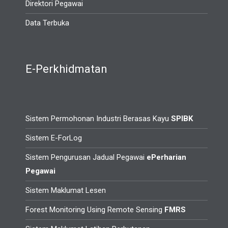
Direktori Pegawai
Data Terbuka
E-Perkhidmatan
Sistem Permohonan Industri Berasas Kayu
SPIBK
Sistem E-ForLog
Sistem Pengurusan Jadual Pegawai
ePerharian
Pegawai
Sistem Maklumat Lesen
Forest Monitoring Using Remote Sensing
FMRS