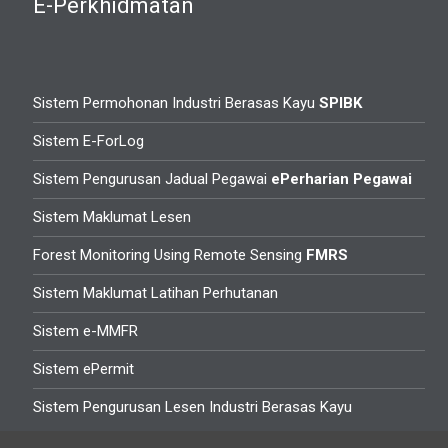
E-Perkhidmatan
Sistem Permohonan Industri Berasas Kayu
SPIBK
Sistem E-ForLog
Sistem Pengurusan Jadual Pegawai
ePerharian Pegawai
Sistem Maklumat Lesen
Forest Monitoring Using Remote Sensing
FMRS
Sistem Maklumat Latihan Perhutanan
Sistem e-MMFR
Sistem ePermit
Sistem Pengurusan Lesen Industri Berasas Kayu