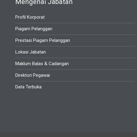
Mengenai Jabatan
Profil Korporat
Piagam Pelanggan
Prestasi Piagam Pelanggan
Lokasi Jabatan
Maklum Balas & Cadangan
Direktori Pegawai
Data Terbuka