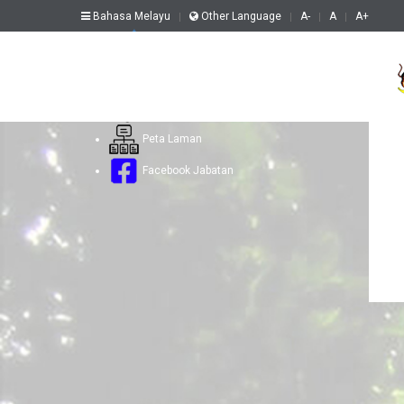
Bahasa Melayu
Other Language
A-
A
A+
Aduan Web
Soalan Lazim
Hubungi Kami
Peta Laman
Facebook Jabatan