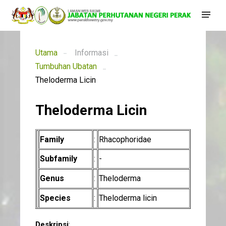
Utama
Informasi
Tumbuhan Ubatan
Theloderma Licin
Theloderma Licin
Family
:
Rhacophoridae
Subfamily
:
-
Genus
:
Theloderma
Species
:
Theloderma licin
Deskripsi
: