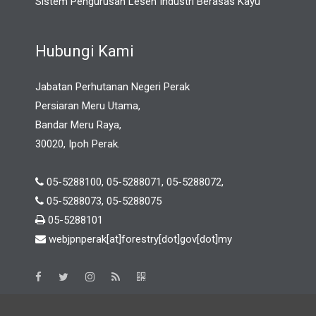
Sistem Pengurusan Lesen Industri Berasas Kayu
Hubungi Kami
Jabatan Perhutanan Negeri Perak
Persiaran Meru Utama,
Bandar Meru Raya,
30020, Ipoh Perak.
05-5288100, 05-5288071, 05-5288072,
05-5288073, 05-5288075
05-5288101
webjpnperak[at]forestry[dot]gov[dot]my