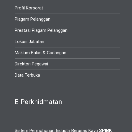
Profil Korporat
Piagam Pelanggan
Prestasi Piagam Pelanggan
Lokasi Jabatan
Maklum Balas & Cadangan
Direktori Pegawai
Data Terbuka
E-Perkhidmatan
Sistem Permohonan Industri Berasas Kayu
SPIBK