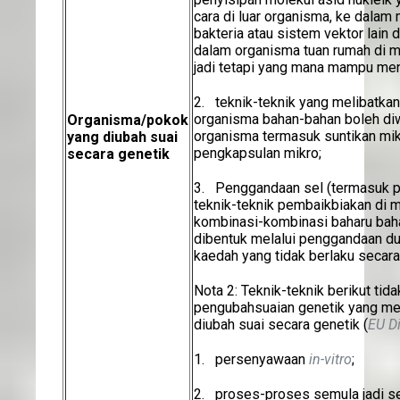
cara di luar organisma, ke dalam
bakteria atau sistem vektor lai
dalam organisma tuan rumah di m
jadi tetapi yang mana mampu me
2. teknik-teknik yang melibatka
organisma bahan-bahan boleh diwa
Organisma/pokok
organisma termasuk suntikan mik
yang diubah suai
pengkapsulan mikro;
secara genetik
3. Penggandaan sel (termasuk p
teknik-teknik pembaikbiakan di 
kombinasi-kombinasi baharu baha
dibentuk melalui penggandaan du
kaedah yang tidak berlaku secara
Nota 2: Teknik-teknik berikut tid
pengubahsuaian genetik yang m
diubah suai secara genetik (
EU D
1. persenyawaan
in-vitro
;
2. proses-proses semula jadi sep