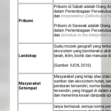
Pribumi di Sabah adalah Orang Asl
dalam Perlembagaan Persekutuan
dan
Interpretation (Definition of 
Pribumi
Pribumi di Sarawak adalah Orang A
dalam Perlembagaan Persekutuan 
dan
Schedule to the Interpretatio
Suatu mozek geografi yang terbe
ekosistem yang berinteraksi akib
Landskap
tanah, iklim, biotik dan manusia d
(Sumber: IUCN, 2016)
Masyarakat yang tetap atau stab
sumber dan ekosistem hutan, se
Masyarakat
peraturan tersendiri, norma bud
Setempat
tersendiri, yang tinggal di dala
dan menerima kesan daripada op
Ianya termasuk semua norma per