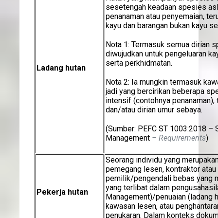
sesetengah keadaan spesies asli
penanaman atau penyemaian, ter
kayu dan barangan bukan kayu se
Nota 1: Termasuk semua dirian s
diwujudkan untuk pengeluaran ka
serta perkhidmatan.
Ladang hutan
Nota 2: Ia mungkin termasuk ka
jadi yang bercirikan beberapa s
intensif (contohnya penanaman),
dan/atau dirian umur sebaya.
(Sumber: PEFC ST 1003:2018 – S
Management
– Requirements
)
Seorang individu yang merupaka
pemegang lesen, kontraktor atau
pemilik/pengendali bebas yang m
yang terlibat dalam pengusahasil
Pekerja hutan
Management)/penuaian (ladang h
kawasan lesen, atau penghantara
penukaran. Dalam konteks dokumen