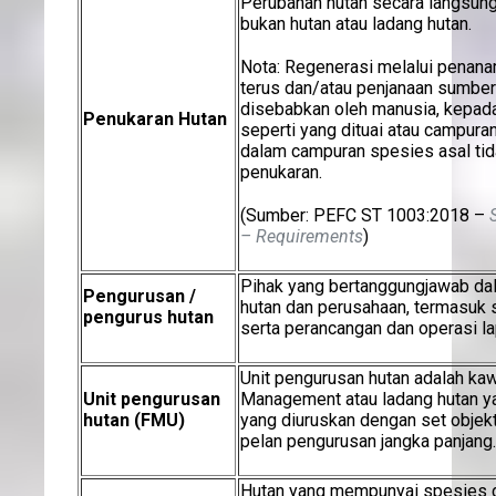
Perubahan hutan secara langsun
bukan hutan atau ladang hutan.
Nota: Regenerasi melalui penan
terus dan/atau penjanaan sumber
disebabkan oleh manusia, kepa
Penukaran Hutan
seperti yang dituai atau campura
dalam campuran spesies asal tid
penukaran.
(Sumber: PEFC ST 1003:2018 –
– Requirements
)
Pihak yang bertanggungjawab da
Pengurusan /
hutan dan perusahaan, termasuk 
pengurus hutan
serta perancangan dan operasi l
Unit pengurusan hutan adalah ka
Unit pengurusan
Management atau ladang hutan ya
hutan (FMU)
yang diuruskan dengan set objekt
pelan pengurusan jangka panjang.
Hutan yang mempunyai spesies d