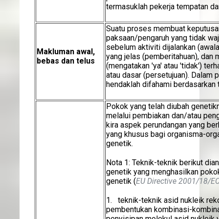
termasuklah pekerja tempatan da
Suatu proses membuat keputusan
paksaan/pengaruh yang tidak waj
sebelum aktiviti dijalankan (aw
Makluman awal,
yang jelas (pemberitahuan), dan 
bebas dan telus
(mengatakan 'ya' atau 'tidak') ter
atau dasar (persetujuan). Dalam 
hendaklah difahami berdasarkan tak
Pokok yang telah diubah genetik
melalui pembiakan dan/atau pe
kira aspek perundangan yang ber
yang khusus bagi organisma-org
genetik.
Nota 1: Teknik-teknik berikut d
genetik yang menghasilkan poko
genetik (
EU Directive 2001/18/E
1. teknik-teknik asid nukleik re
pembentukan kombinasi-kombinas
penyisipan molekul asid nukleik 