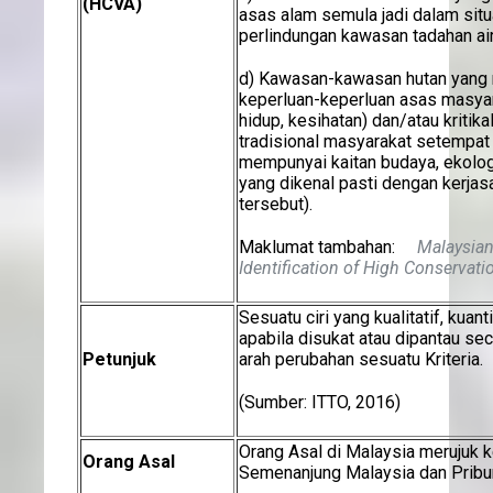
(HCVA)
asas alam semula jadi dalam situa
perlindungan kawasan tadahan air
d) Kawasan-kawasan hutan yang
keperluan-keperluan asas masya
hidup, kesihatan) dan/atau kritika
tradisional masyarakat setempa
mempunyai kaitan budaya, ekolo
yang dikenal pasti dengan kerja
tersebut).
Maklumat tambahan:
Malaysian 
Identification of High Conservati
Sesuatu ciri yang kualitatif, kuant
apabila disukat atau dipantau se
Petunjuk
arah perubahan sesuatu Kriteria.
(Sumber: ITTO, 2016)
Orang Asal di Malaysia merujuk k
Orang Asal
Semenanjung Malaysia dan Pribu