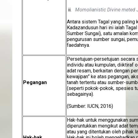
ii.
Momolianistic Divine meted 
Antara sistem Tagal yang paling 
Kadazandusun hari ini ialah Tag
Sumber Sungai), satu amalan kom
pengurusan sumber sungai, pemu
faedahnya.
Persetujuan-persetujuan secara 
individu atau kumpulan, diiktiraf
adat resam, berkaitan dengan pe
kewajipan” ke atas pegangan, ak
Pegangan
tanah tertentu atau sumber-sumb
(seperti pokok-pokok, spesies tu
sebagainya).
(Sumber: IUCN, 2016)
Hak-hak untuk menggunakan sum
diperuntukkan mengikut adat temp
atau yang ditentukan oleh pihak 
Hak-hak
Hak-hak ini boleh mengehadkan