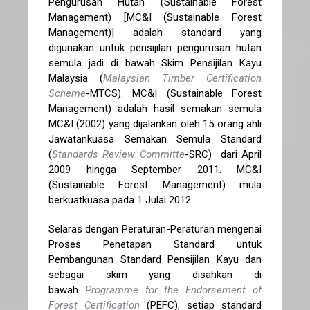
Pengurusan Hutan (Sustainable Forest
Management) [MC&I (Sustainable Forest
Management)] adalah standard yang
digunakan untuk pensijilan pengurusan hutan
semula jadi di bawah Skim Pensijilan Kayu
Malaysia (
Malaysian Timber Certification
Scheme
-MTCS). MC&I (Sustainable Forest
Management) adalah hasil semakan semula
MC&I (2002) yang dijalankan oleh 15 orang ahli
Jawatankuasa Semakan Semula Standard
(
Standards Review Committe
-SRC) dari April
2009 hingga September 2011. MC&I
(Sustainable Forest Management) mula
berkuatkuasa pada 1 Julai 2012.
Selaras dengan Peraturan-Peraturan mengenai
Proses Penetapan Standard untuk
Pembangunan Standard Pensijilan Kayu dan
sebagai skim yang disahkan di
bawah
Programme for the Endorsement of
Forest Certification
(PEFC), setiap standard