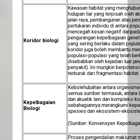
Kawasan habitat yang menghubun
hidupan liar yang terpisah oleh akt
jalan raya, pembangunan atau pe
pertukaran individu di antara po
mencegah kesan negatif daripad
pengurangan kepelbagaian geneti
Koridor biologi
yang sering berlaku dalam populas
koridor juga boleh membantu m
populasi-populasi yang telah ber
disebabkan oleh kejadian luar jan
penyakit). Ini mungkin berpoten
terburuk dari fragmentasi habitat.
Kebolehubahan antara organisma
semua sumber termasuk, antara la
dan akuatik lain dan kompleks-k
Kepelbagaian
sebahagiannya merangkumi kepel
Biologi
spesies dan ekosistem-ekosist
(Sumber: Konvensyen Kepelbagai
Proses pengendalian maklumat m