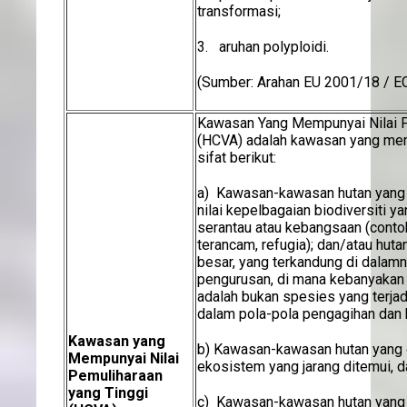
transformasi;
3. aruhan polyploidi.
(Sumber: Arahan EU 2001/18 / E
Kawasan Yang Mempunyai Nilai P
(HCVA) adalah kawasan yang memp
sifat berikut:
a) Kawasan-kawasan hutan yang
nilai kepelbagaian biodiversiti ya
serantau atau kebangsaan (conto
terancam, refugia); dan/atau hut
besar, yang terkandung di dalamn
pengurusan, di mana kebanyakan 
adalah bukan spesies yang terjad
dalam pola-pola pengagihan dan 
Kawasan yang
b) Kawasan-kawasan hutan yang 
Mempunyai Nilai
ekosistem yang jarang ditemui, 
Pemuliharaan
yang Tinggi
c) Kawasan-kawasan hutan yang