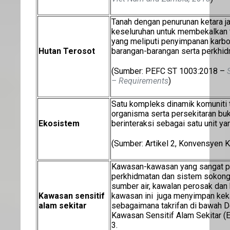
Tanah dengan penurunan ketara j
keseluruhan untuk membekalkan 
yang meliputi penyimpanan karbon
Hutan Terosot
barangan-barangan serta perkhid
(Sumber: PEFC ST 1003:2018 –
– Requirements
)
Satu kompleks dinamik komuniti 
organisma serta persekitaran bu
Ekosistem
berinteraksi sebagai satu unit ya
(Sumber: Artikel 2, Konvensyen K
Kawasan-kawasan yang sangat pen
perkhidmatan dan sistem sokong
sumber air, kawalan perosak dan 
Kawasan sensitif
kawasan ini juga menyimpan keka
alam sekitar
sebagaimana takrifan di bawah De
Kawasan Sensitif Alam Sekitar (
3.