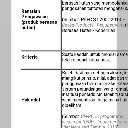
berasas hutan yang membolehka
pengesahan tuntutan mengenai ka
Rantaian
Pengawalan
(Sumber: PEFC ST 2002:2013 –
(produk berasas
Based Products - Requirements
)
hutan)
Berasas Hutan - Keperluan
Suatu kaedah untuk menilai sama
Kriteria
telah dipenuhi atau tidak.
Boleh difahami sebagai akses, k
mengikut prinsip, nilai, adat dan 
penggunaan bermusim atau kitaran
sistem perundangan yang formal. 
institusi pentadbiran tanah tradi
Hak adat
yang menentukan bagaimana hak-h
dipelihara.
(Sumber:
UN-REDD programme, Leg
Issues for REDD+ Implementation
Viet Nam and Zambia, 2013
)