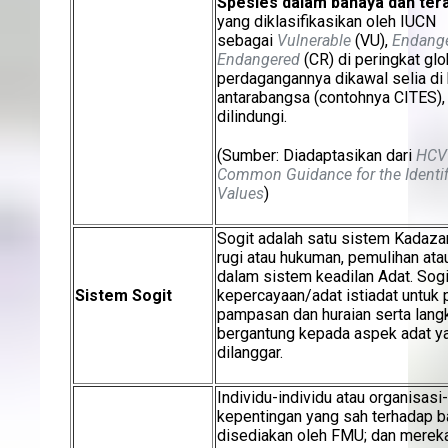
Spesies
dalam bahaya dan te
yang diklasifikasikan oleh IUCN
sebagai
Vulnerable
(VU),
Endang
Endangered
(CR) di peringkat glo
perdagangannya dikawal selia di 
antarabangsa (contohnya CITES)
dilindungi.
(Sumber: Diadaptasikan dari
HCV 
Common Guidance for the Identif
Values
)
Sogit adalah satu sistem Kadaza
rugi atau hukuman, pemulihan at
dalam sistem keadilan Adat. Sogi
Sistem Sogit
kepercayaan/adat istiadat untuk 
pampasan dan huraian serta lang
bergantung kepada aspek adat ya
dilanggar.
Individu-individu atau organisas
kepentingan yang sah terhadap b
disediakan oleh FMU; dan merek