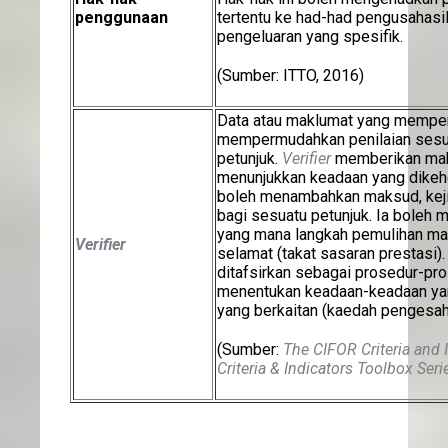
penggunaan
tertentu ke had-had pengusahasil
pengeluaran yang spesifik.
(Sumber: ITTO, 2016)
Data atau maklumat yang memper
mempermudahkan penilaian sesu
petunjuk.
Verifier
memberikan makl
menunjukkan keadaan yang dikehe
boleh menambahkan maksud, kejit
bagi sesuatu petunjuk. Ia boleh
yang mana langkah pemulihan ma
Verifier
selamat (takat sasaran prestasi). 
ditafsirkan sebagai prosedur-pro
menentukan keadaan-keadaan yan
yang berkaitan (kaedah pengesah
(Sumber:
The CIFOR Criteria and 
Criteria & Indicators Toolbox Seri