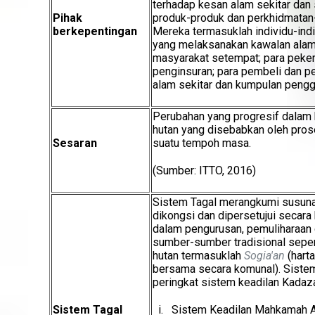
terhadap kesan alam sekitar dan so
Pihak
produk-produk dan perkhidmatan
berkepentingan
Mereka termasuklah individu-indi
yang melaksanakan kawalan alam 
masyarakat setempat; para pekerj
penginsuran; para pembeli dan p
alam sekitar dan kumpulan pengg
Perubahan yang progresif dalam 
hutan yang disebabkan oleh pros
Sesaran
suatu tempoh masa.
(Sumber: ITTO, 2016)
Sistem Tagal merangkumi susuna
dikongsi dan dipersetujui secara
dalam pengurusan, pemuliharaan 
sumber-sumber tradisional seper
hutan termasuklah
Sogia'an
(harta
bersama secara komunal). Sistem
peringkat sistem keadilan Kadaz
Sistem Tagal
i. Sistem Keadilan Mahkamah A