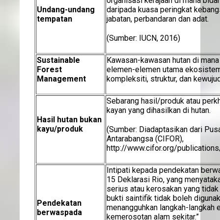
organisasi kerajaan di mana bida
Undang-undang
daripada kuasa peringkat kebang
tempatan
jabatan, perbandaran dan adat.
(Sumber: IUCN, 2016)
Sustainable
Kawasan-kawasan hutan di mana k
Forest
elemen-elemen utama ekosistem
Management
kompleksiti, struktur, dan kewuju
Sebarang hasil/produk atau perk
kayan yang dihasilkan di hutan.
Hasil hutan bukan
kayu/produk
(Sumber: Diadaptasikan dari Pus
Antarabangsa (CIFOR),
http://www.cifor.org/publicatio
Intipati kepada pendekatan berw
15 Deklarasi Rio, yang menyatak
serius atau kerosakan yang tidak
bukti saintifik tidak boleh digun
Pendekatan
menangguhkan langkah-langkah e
berwaspada
kemerosotan alam sekitar.”