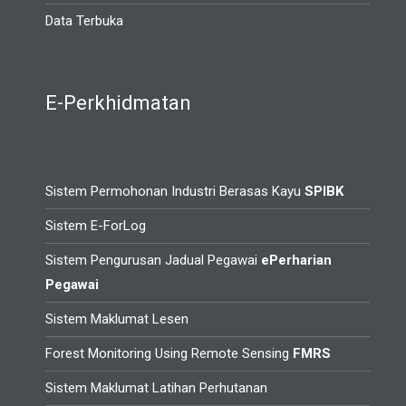
Data Terbuka
E-Perkhidmatan
Sistem Permohonan Industri Berasas Kayu
SPIBK
Sistem E-ForLog
Sistem Pengurusan Jadual Pegawai
ePerharian
Pegawai
Sistem Maklumat Lesen
Forest Monitoring Using Remote Sensing
FMRS
Sistem Maklumat Latihan Perhutanan