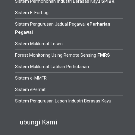
Sistem Permohonan Industri Berasas Kayu
SPIBK
Sistem E-ForLog
Sistem Pengurusan Jadual Pegawai
ePerharian
Pegawai
Sistem Maklumat Lesen
Forest Monitoring Using Remote Sensing
FMRS
Sistem Maklumat Latihan Perhutanan
Sistem e-MMFR
Sistem ePermit
Sistem Pengurusan Lesen Industri Berasas Kayu
Hubungi Kami