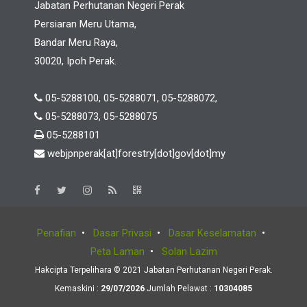
Jabatan Perhutanan Negeri Perak
Persiaran Meru Utama,
Bandar Meru Raya,
30020, Ipoh Perak.
05-5288100, 05-5288071, 05-5288072,
05-5288073, 05-5288075
05-5288101
webjpnperak[at]forestry[dot]gov[dot]my
Penafian
•
Dasar Privasi
•
Dasar Keselamatan
•
Peta Laman
•
Solan Lazim
Hakcipta Terpelihara © 2021 Jabatan Perhutanan Negeri Perak.
Kemaskini :
29/07/2026
Jumlah Pelawat :
10304085