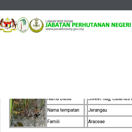
Utama
Informasi
Tumbuhan Ubatan
Jerangau
Jerangau
Nama saintifik
:
Acorus calamus L.
Nama biasa
:
Sweet flag, Calamus 
Nama tempatan
:
Jerangau
Famili
:
Araceae