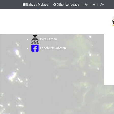
Bahasa Melayu
Other Language
A-
A
A+
Aduan Web
Soalan Lazim
Hubungi Kami
Peta Laman
Facebook Jabatan