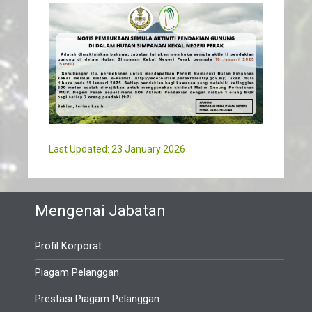
Last Updated: 23 January 2026
Mengenai Jabatan
Profil Korporat
Piagam Pelanggan
Prestasi Piagam Pelanggan