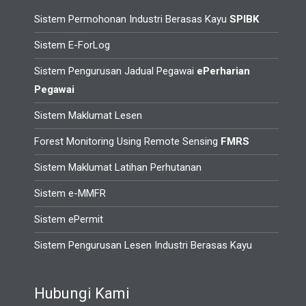
Sistem Permohonan Industri Berasas Kayu
SPIBK
Sistem E-ForLog
Sistem Pengurusan Jadual Pegawai
ePerharian
Pegawai
Sistem Maklumat Lesen
Forest Monitoring Using Remote Sensing
FMRS
Sistem Maklumat Latihan Perhutanan
Sistem e-MMFR
Sistem ePermit
Sistem Pengurusan Lesen Industri Berasas Kayu
Hubungi Kami