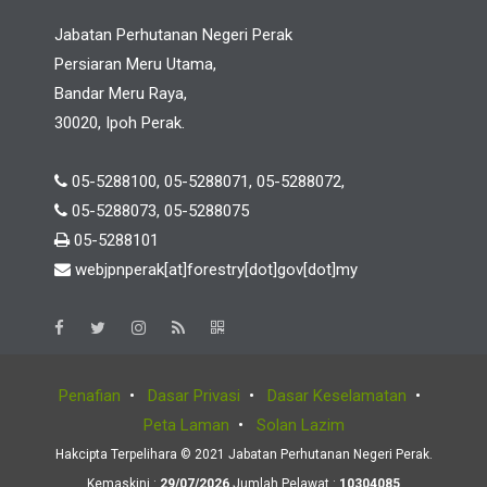
Jabatan Perhutanan Negeri Perak
Persiaran Meru Utama,
Bandar Meru Raya,
30020, Ipoh Perak.
05-5288100, 05-5288071, 05-5288072,
05-5288073, 05-5288075
05-5288101
webjpnperak[at]forestry[dot]gov[dot]my
Penafian
•
Dasar Privasi
•
Dasar Keselamatan
•
Peta Laman
•
Solan Lazim
Hakcipta Terpelihara © 2021 Jabatan Perhutanan Negeri Perak.
Kemaskini :
29/07/2026
Jumlah Pelawat :
10304085