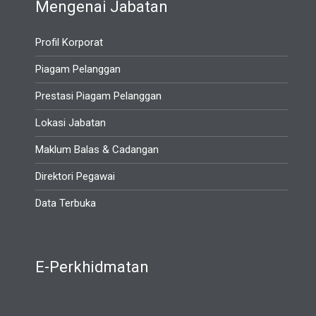
Mengenai Jabatan
Profil Korporat
Piagam Pelanggan
Prestasi Piagam Pelanggan
Lokasi Jabatan
Maklum Balas & Cadangan
Direktori Pegawai
Data Terbuka
E-Perkhidmatan