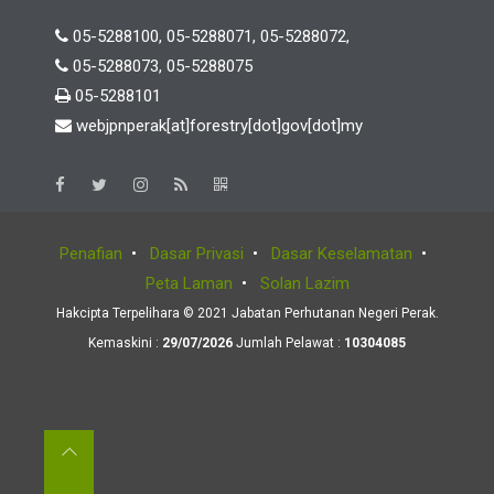
05-5288100, 05-5288071, 05-5288072,
05-5288073, 05-5288075
05-5288101
webjpnperak[at]forestry[dot]gov[dot]my
Penafian
•
Dasar Privasi
•
Dasar Keselamatan
•
Peta Laman
•
Solan Lazim
Hakcipta Terpelihara © 2021 Jabatan Perhutanan Negeri Perak.
Kemaskini :
29/07/2026
Jumlah Pelawat :
10304085