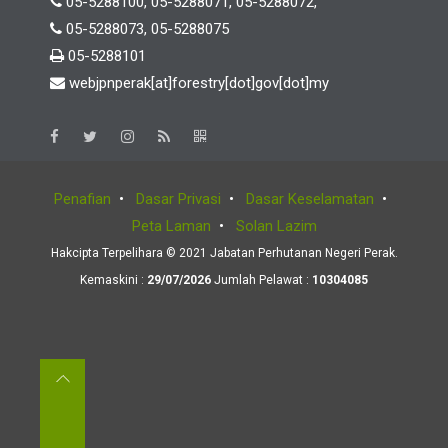
05-5288100, 05-5288071, 05-5288072,
05-5288073, 05-5288075
05-5288101
webjpnperak[at]forestry[dot]gov[dot]my
Penafian
•
Dasar Privasi
•
Dasar Keselamatan
•
Peta Laman
•
Solan Lazim
Hakcipta Terpelihara © 2021 Jabatan Perhutanan Negeri Perak.
Kemaskini :
29/07/2026
Jumlah Pelawat :
10304085