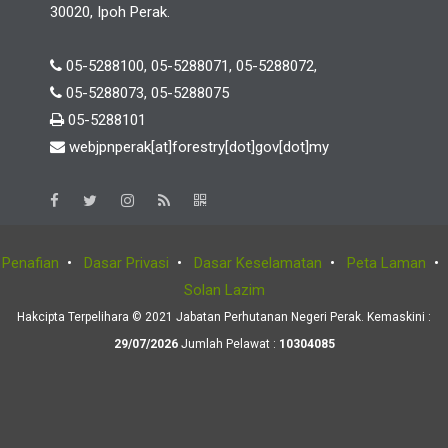
30020, Ipoh Perak.
05-5288100, 05-5288071, 05-5288072,
05-5288073, 05-5288075
05-5288101
webjpnperak[at]forestry[dot]gov[dot]my
Penafian
•
Dasar Privasi
•
Dasar Keselamatan
•
Peta Laman
•
Solan Lazim
Hakcipta Terpelihara © 2021 Jabatan Perhutanan Negeri Perak. Kemaskini :
29/07/2026
Jumlah Pelawat :
10304085