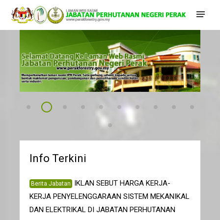
Pelantikan Pengarah Perhutanan Semenanjung Malaysia B
Selamat datang ke portal JPNPk
Banner Aduan 09052025
Dasar Kualiti
Banner MS ISO
sijil MC&I
banner skop MC&I
bannerISO2021
KomitedMCN
komite
banner integriti
Info Terkini
IKLAN SEBUT HARGA KERJA-
Berita Jabatan
KERJA PENYELENGGARAAN SISTEM MEKANIKAL
DAN ELEKTRIKAL DI JABATAN PERHUTANAN