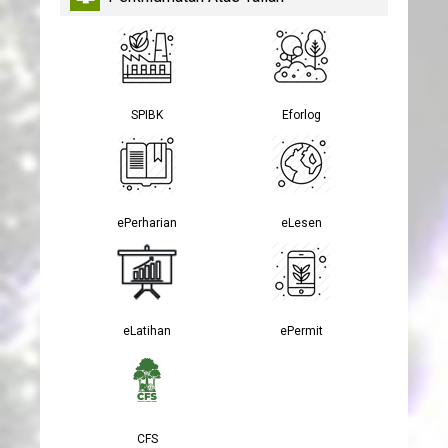
SPIBK
Eforlog
ePerharian
eLesen
eLatihan
ePermit
CFS