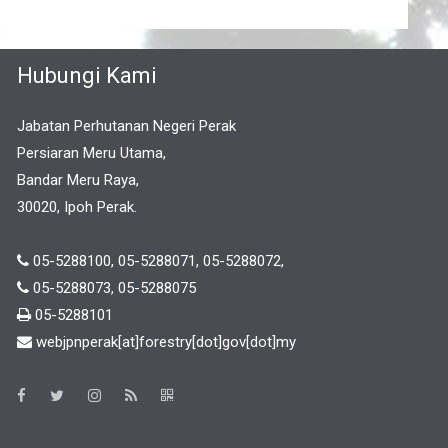
Hubungi Kami
Jabatan Perhutanan Negeri Perak
Persiaran Meru Utama,
Bandar Meru Raya,
30020, Ipoh Perak.
05-5288100, 05-5288071, 05-5288072,
05-5288073, 05-5288075
05-5288101
webjpnperak[at]forestry[dot]gov[dot]my