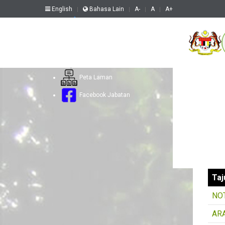
English
Bahasa Lain
A-
A
A+
Aduan Web
Soalan Lazim
Hubungi Kami
Peta Laman
Uta
Facebook Jabatan
Be
Cari
Taj
NO
AR