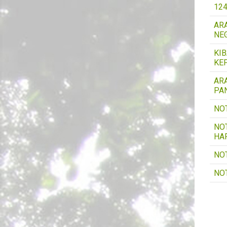
12
AR
NE
KI
KE
AR
PA
NO
NO
HA
NO
NO